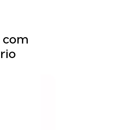
s com
rio