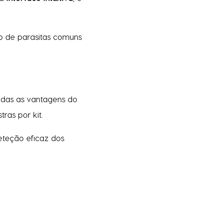
o de parasitas comuns
odas as vantagens do
ras por kit.
eteção eficaz dos