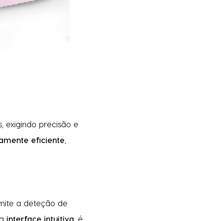
, exigindo precisão e
ltamente eficiente
,
rmite a deteção de
ma
interface intuitiva
, é