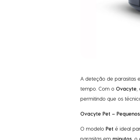
A deteção de parasitas e
tempo. Com o
Ovacyte
,
permitindo que os técnic
Ovacyte Pet – Pequenos
O modelo
Pet
é ideal pa
parasitas em
minutos
, o