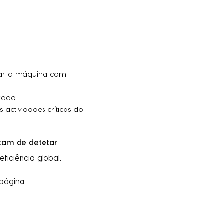
ar a máquina com
zado.
actividades críticas do
itam de detetar
ficiência global.
 página: