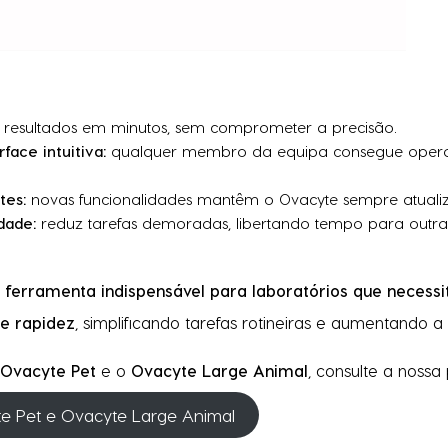
resultados em minutos, sem comprometer a precisão.
rface intuitiva:
qualquer membro da equipa consegue oper
tes:
novas funcionalidades mantêm o Ovacyte sempre atuali
dade:
reduz tarefas demoradas, libertando tempo para outras 
ferramenta indispensável para laboratórios que necess
e rapidez
, simplificando tarefas rotineiras e aumentando a e
Ovacyte Pet
e o
Ovacyte Large Animal
, consulte a nossa
te Pet e Ovacyte Large Animal