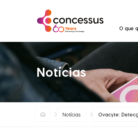
Saltar para o conteúdo
O que q
Notícias
Notícias
Ovacyte: Detecç